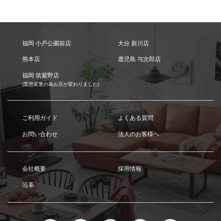
福岡 小戸公園前店
大分 新川店
熊本店
鹿児島 与次郎店
福岡 筑紫野店
(業態変更の為お店が変わりました)
ご利用ガイド
よくある質問
お問い合わせ
法人のお客様へ
会社概要
採用情報
沿革