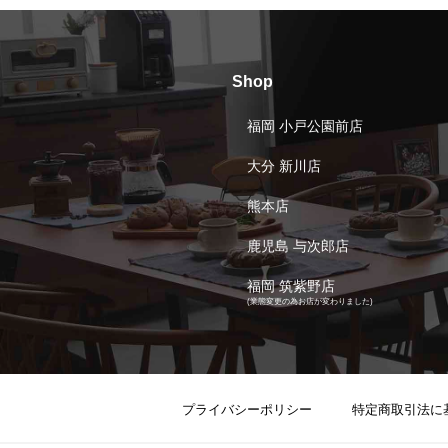
Shop
福岡 小戸公園前店
大分 新川店
熊本店
鹿児島 与次郎店
福岡 筑紫野店
(業態変更の為お店が変わりました)
プライバシーポリシー
特定商取引法に