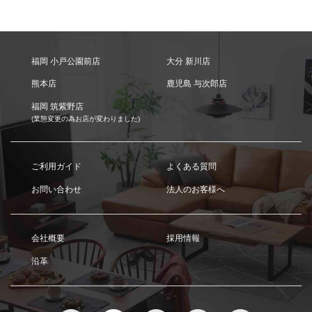
福岡 小戸公園前店
大分 新川店
熊本店
鹿児島 与次郎店
福岡 筑紫野店
(業態変更の為お店が変わりました)
ご利用ガイド
よくある質問
お問い合わせ
法人のお客様へ
会社概要
採用情報
沿革