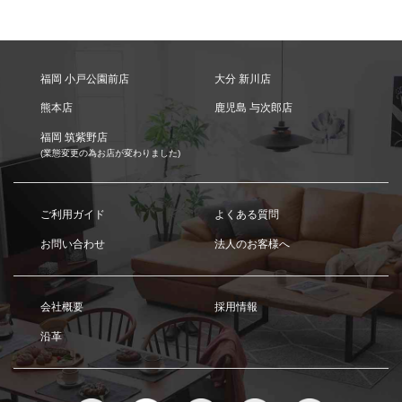
福岡 小戸公園前店
大分 新川店
熊本店
鹿児島 与次郎店
福岡 筑紫野店
(業態変更の為お店が変わりました)
ご利用ガイド
よくある質問
お問い合わせ
法人のお客様へ
会社概要
採用情報
沿革