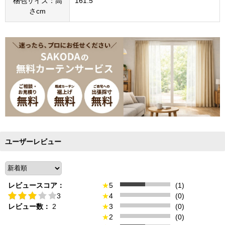
梱包サイズ：高
161.5
さcm
ユーザーレビュー
レビュースコア：
★
5
(1)
3
★
4
(0)
レビュー数：
2
★
3
(0)
★
2
(0)