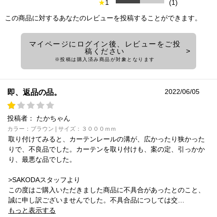
★
1
(1)
この商品に対するあなたのレビューを投稿することができます。
マイページにログイン後、レビューをご投
稿ください
※投稿は購入済み商品が対象となります
2022/06/05
即、返品の品。
投稿者：
たかちゃん
カラー：ブラウン | サイズ：３０００ｍｍ
取り付けてみると、カーテンレールの溝が、広かったり狭かった
りで、不良品でした。カーテンを取り付けも、案の定、引っかか
り、最悪な品でした。
>SAKODAスタッフより
この度はご購入いただきました商品に不具合があったとのこと、
誠に申し訳ございませんでした。不具合品につしては交…
もっと表示する