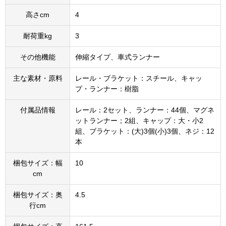
高さcm
4
耐荷重kg
3
その他機能
伸縮タイプ、車式ランナー
主な素材・原料
レール・ブラケット：スチール、キャッ
プ・ランナー：樹脂
付属品情報
レール：2セット、ランナー：44個、マグネ
ットランナー；2組、キャップ：大・小2
組、ブラケット：(大)3個(小)3個、ネジ：12
本
梱包サイズ：幅
10
cm
梱包サイズ：奥
4.5
行cm