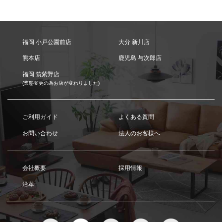
福岡 小戸公園前店
大分 新川店
熊本店
鹿児島 与次郎店
福岡 筑紫野店
(業態変更の為お店が変わりました)
ご利用ガイド
よくある質問
お問い合わせ
法人のお客様へ
会社概要
採用情報
沿革