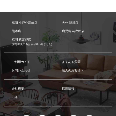
福岡 小戸公園前店
大分 新川店
熊本店
鹿児島 与次郎店
福岡 筑紫野店
(業態変更の為お店が変わりました)
ご利用ガイド
よくある質問
お問い合わせ
法人のお客様へ
会社概要
採用情報
沿革