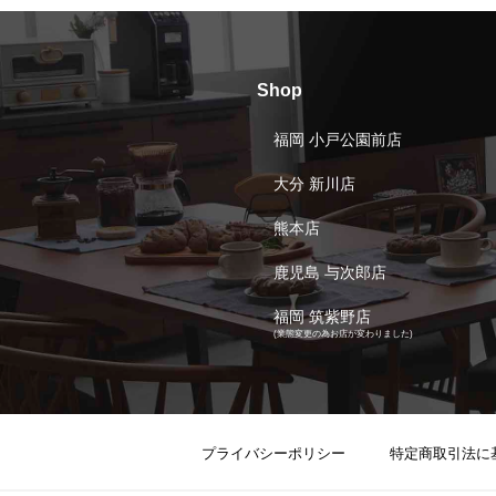
Shop
福岡 小戸公園前店
大分 新川店
熊本店
鹿児島 与次郎店
福岡 筑紫野店
(業態変更の為お店が変わりました)
プライバシーポリシー
特定商取引法に