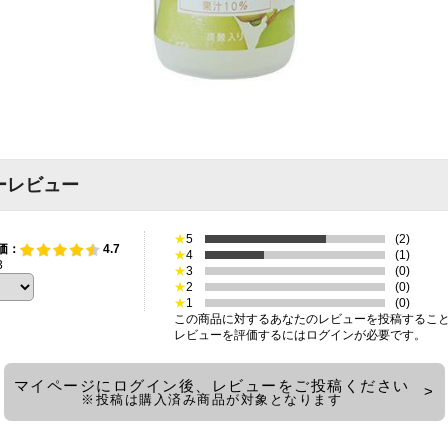
ーレビュー
★
5
(2)
価：
4.7
★
4
(1)
3
★
3
(0)
★
2
(0)
★
1
(0)
この商品に対するあなたのレビューを投稿するこ
レビューを評価するには
ログイン
が必要です。
マイページにログイン後、レビューをご投稿ください
※投稿は購入済み商品が対象となります