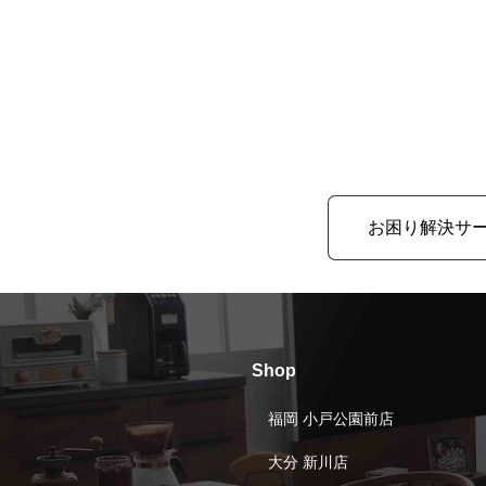
お困り解決サ
Shop
福岡 小戸公園前店
大分 新川店