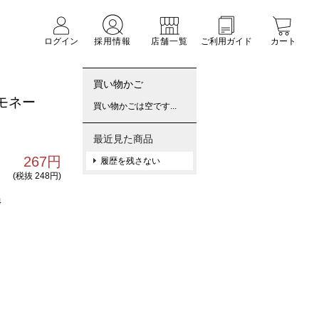
ログイン
採用情報
店舗一覧
ご利用ガイド
カート
買い物かご
モネー
買い物かごは空です...
最近見た商品
267円
履歴を残さない
(税抜 248円)
4