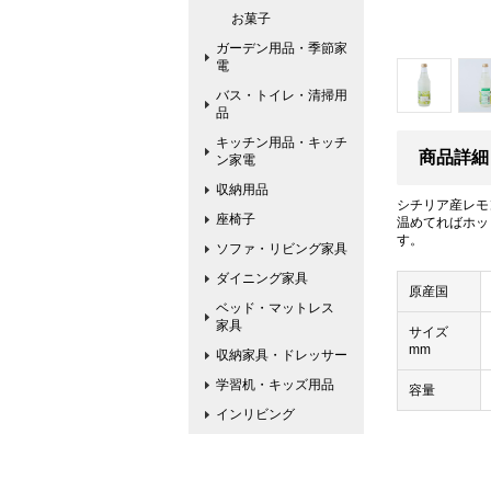
お菓子
ガーデン用品・季節家
電
バス・トイレ・清掃用
品
キッチン用品・キッチ
商品詳細
ン家電
収納用品
シチリア産レモ
座椅子
温めてればホッ
す。
ソファ・リビング家具
ダイニング家具
原産国
ベッド・マットレス
家具
サイズ
mm
収納家具・ドレッサー
学習机・キッズ用品
容量
インリビング