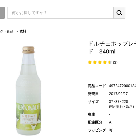
▼
ク・食品
>
飲料
ドルチェポップレ
ド 340ml
(3)
商品コード
497247200018
発売日
2017/02/27
サイズ
37×37×220
(幅×奥行×高さ)
在庫
-
配達区分
A
ラッピング
可