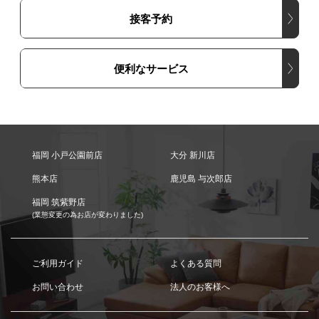
接客予約
便利なサービス
福岡 小戸公園前店
大分 新川店
熊本店
鹿児島 与次郎店
福岡 筑紫野店
(業態変更の為お店が変わりました)
ご利用ガイド
よくある質問
お問い合わせ
法人のお客様へ