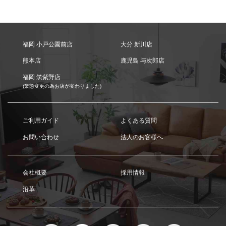
福岡 小戸公園前店
大分 新川店
熊本店
鹿児島 与次郎店
福岡 筑紫野店
(業態変更の為お店が変わりました)
ご利用ガイド
よくある質問
お問い合わせ
法人のお客様へ
会社概要
採用情報
沿革