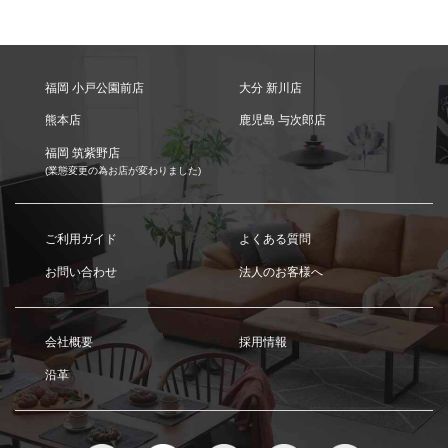
福岡 小戸公園前店
大分 新川店
熊本店
鹿児島 与次郎店
福岡 筑紫野店
(業態変更の為お店が変わりました)
ご利用ガイド
よくある質問
お問い合わせ
法人のお客様へ
会社概要
採用情報
沿革