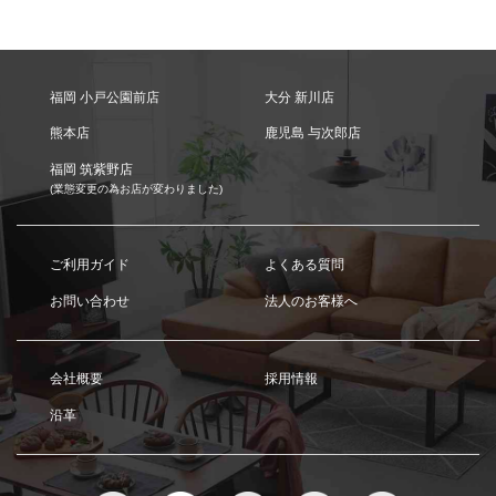
福岡 小戸公園前店
大分 新川店
熊本店
鹿児島 与次郎店
福岡 筑紫野店
(業態変更の為お店が変わりました)
ご利用ガイド
よくある質問
お問い合わせ
法人のお客様へ
会社概要
採用情報
沿革