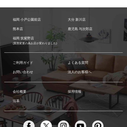
福岡 小戸公園前店
大分 新川店
熊本店
鹿児島 与次郎店
福岡 筑紫野店
(業態変更の為お店が変わりました)
ご利用ガイド
よくある質問
お問い合わせ
法人のお客様へ
会社概要
採用情報
沿革