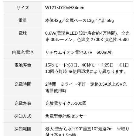
サイズ
W121×D10×H34mm
重量
本体42g／金属ベース13g／合計55g
電球
0.6W(電球色LED 設計寿命約4万時間)、全光
束:30ルーメン、色温度:2700K 演色性:Ra90
内蔵充電池
リチウムイオン電池3.7V 600mAh
電池寿命
15秒モード:60日、40秒モード:25日 ※1日
10回点灯時 ※使用環境により異なります。
充電時間
2時間 ※ライト消灯・定格0.5A以上/5V充
電器使用時
充電寿命
充放電サイクル300回
探知方式
焦電型赤外線センサー
探知範囲
最大:壁から水平90°垂直10°最遠2m ※取り
付け高さ1.5m時