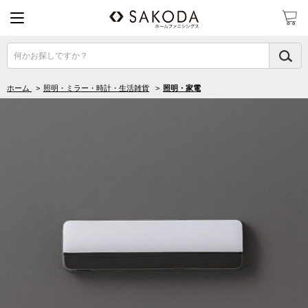
何かお探しですか？
ホーム
>
照明・ミラー・時計・生活雑貨
>
照明・家電