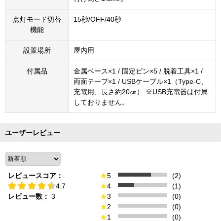
点灯モード切替
15秒/OFF/40秒
機能
設置場所
屋内用
付属品
金属ベース×1 / 固定ピン×5 / 脱着工具×1 /
両面テープ×1 / USBケーブル×1（Type-C、
充電用、長さ約20㎝） ※USB充電器は付属
しておりません。
ユーザーレビュー
レビュースコア：
★
5
(2)
4.7
★
4
(1)
レビュー数：
3
★
3
(0)
★
2
(0)
★
1
(0)