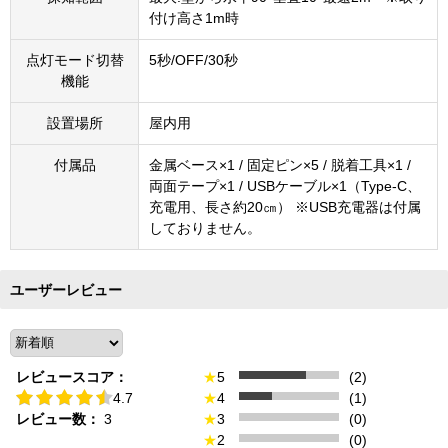
付け高さ1m時
点灯モード切替
5秒/OFF/30秒
機能
設置場所
屋内用
付属品
金属ベース×1 / 固定ピン×5 / 脱着工具×1 /
両面テープ×1 / USBケーブル×1（Type-C、
充電用、長さ約20㎝） ※USB充電器は付属
しておりません。
ユーザーレビュー
レビュースコア：
★
5
(2)
4.7
★
4
(1)
レビュー数：
3
★
3
(0)
★
2
(0)