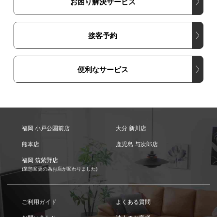
お困り解決サービス
接客予約
便利なサービス
福岡 小戸公園前店
大分 新川店
熊本店
鹿児島 与次郎店
福岡 筑紫野店
(業態変更の為お店が変わりました)
ご利用ガイド
よくある質問