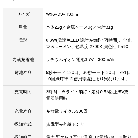
サイズ
W96×D9×H30mm
重量
本体22g／金属ベース9g／合計31g
電球
0.3W(電球色LED 設計寿命約4万時間)、全光
束:5ルーメン、色温度:2700K 演色性:Ra90
内蔵充電池
リチウムイオン電池3.7V 300mAh
電池寿命
5秒モード:120日、30秒モード:30日 ※1日
10回点灯時 ※使用環境により異なります。
充電時間
2時間 ※ライト消灯・定格0.5A以上/5V充
電器使用時
充電寿命
充放電サイクル300回
探知方式
焦電型赤外線センサー
探知範囲
最大:壁から水平90°垂直10°最遠2m ※取り