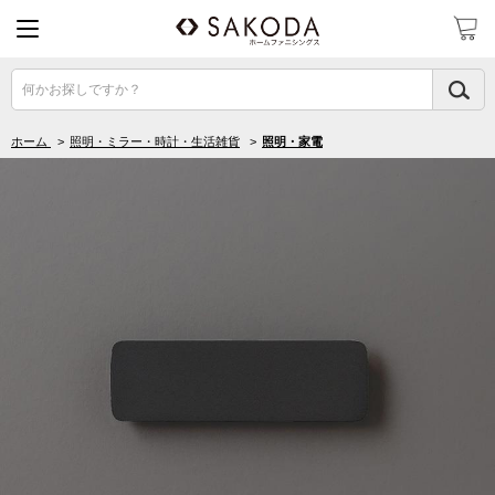
何かお探しですか？
ホーム
>
照明・ミラー・時計・生活雑貨
>
照明・家電