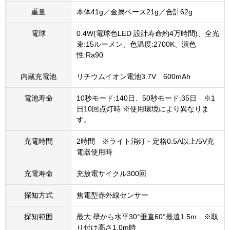
重量
本体41g／金属ベース21g／合計62g
電球
0.4W(電球色LED 設計寿命約4万時間)、全光
束:15ルーメン、色温度:2700K、演色
性:Ra90
内蔵充電池
リチウムイオン電池3.7V 600mAh
電池寿命
10秒モード:140日、50秒モード:35日 ※1
日10回点灯時 ※使用環境により異なりま
す。
充電時間
2時間 ※ライト消灯・定格0.5A以上/5V充
電器使用時
充電寿命
充放電サイクル300回
探知方式
焦電型赤外線センサー
探知範囲
最大:壁から水平30°垂直60°最遠1.5m ※取
り付け高さ1.0m時