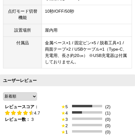
点灯モード切替
10秒/OFF/50秒
機能
設置場所
屋内用
付属品
金属ベース×1 / 固定ピン×5 / 脱着工具×1 /
両面テープ×2 / USBケーブル×1（Type-C、
充電用、長さ約20㎝） ※USB充電器は付属
しておりません。
ユーザーレビュー
レビュースコア：
★
5
(2)
4.7
★
4
(1)
レビュー数：
3
★
3
(0)
★
2
(0)
★
1
(0)