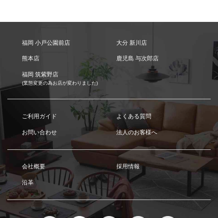
福岡 小戸公園前店
大分 新川店
熊本店
鹿児島 与次郎店
福岡 筑紫野店
(業態変更の為お店が変わりました)
ご利用ガイド
よくある質問
お問い合わせ
法人のお客様へ
会社概要
採用情報
沿革