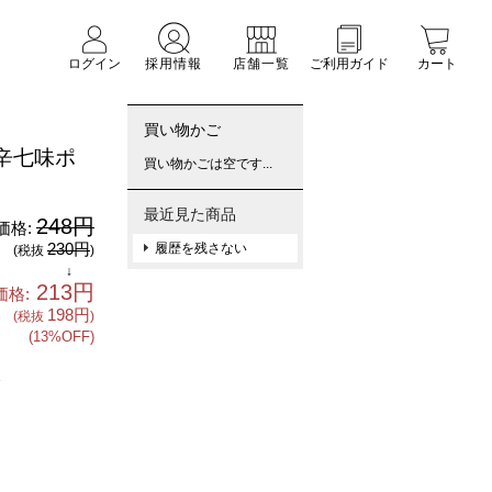
ログイン
採用情報
店舗一覧
ご利用ガイド
カート
買い物かご
辛七味ポ
買い物かごは空です...
最近見た商品
248円
価格:
230円
履歴を残さない
(税抜
)
↓
213円
価格:
198円
(税抜
)
(13%OFF)
1