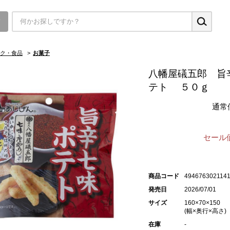
▼
ク・食品
>
お菓子
八幡屋礒五郎 旨
テト ５０ｇ
通常
セール
商品コード
494676302114
発売日
2026/07/01
サイズ
160×70×150
(幅×奥行×高さ)
在庫
-