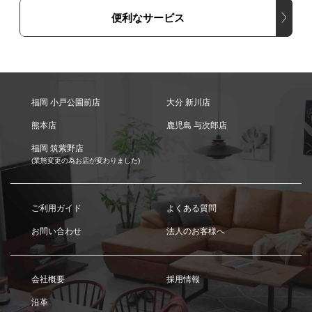
便利なサービス
福岡 小戸公園前店
大分 新川店
熊本店
鹿児島 与次郎店
福岡 筑紫野店
(業態変更の為お店が変わりました)
ご利用ガイド
よくある質問
お問い合わせ
法人のお客様へ
会社概要
採用情報
沿革