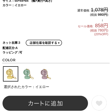
サイズ：50×44×84 (幅×奥行×高さ)
カラー：イエロー
1,078円
通常価格:
980円
(税抜
)
↓
858円
セール価格:
780円
(税抜
)
(20%OFF)
ネット在庫:3
配達区分:A
ラッピング :可
選択されたカラー：イエロー