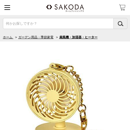
何かお探しですか？
ホーム
>
ガーデン用品・季節家電
>
扇風機・加湿器・ヒーター