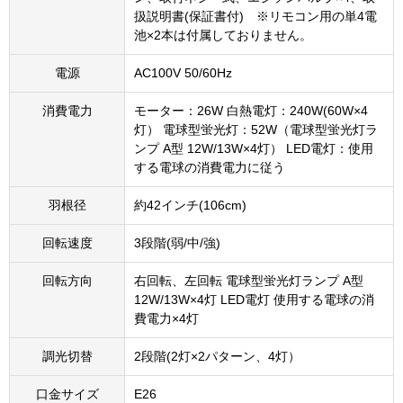
扱説明書(保証書付) ※リモコン用の単4電
池×2本は付属しておりません。
電源
AC100V 50/60Hz
消費電力
モーター：26W 白熱電灯：240W(60W×4
灯） 電球型蛍光灯：52W（電球型蛍光灯ラ
ンプ A型 12W/13W×4灯） LED電灯：使用
する電球の消費電力に従う
羽根径
約42インチ(106cm)
回転速度
3段階(弱/中/強)
回転方向
右回転、左回転 電球型蛍光灯ランプ A型
12W/13W×4灯 LED電灯 使用する電球の消
費電力×4灯
調光切替
2段階(2灯×2パターン、4灯）
口金サイズ
E26