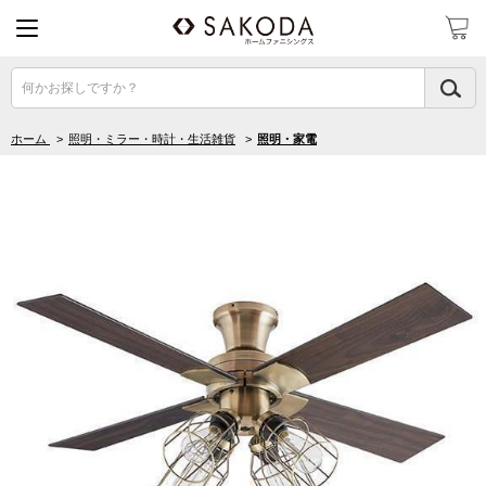
何かお探しですか？
ホーム
>
照明・ミラー・時計・生活雑貨
>
照明・家電