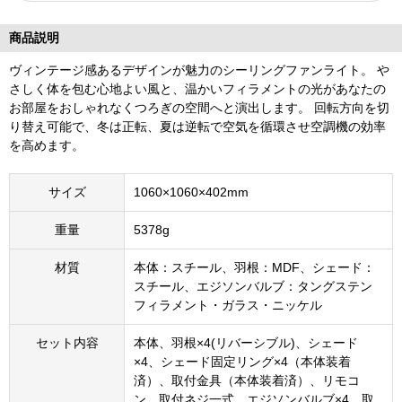
商品説明
ヴィンテージ感あるデザインが魅力のシーリングファンライト。 や
さしく体を包む心地よい風と、温かいフィラメントの光があなたの
お部屋をおしゃれなくつろぎの空間へと演出します。 回転方向を切
り替え可能で、冬は正転、夏は逆転で空気を循環させ空調機の効率
を高めます。
サイズ
1060×1060×402mm
重量
5378g
材質
本体：スチール、羽根：MDF、シェード：
スチール、エジソンバルブ：タングステン
フィラメント・ガラス・ニッケル
セット内容
本体、羽根×4(リバーシブル)、シェード
×4、シェード固定リング×4（本体装着
済）、取付金具（本体装着済）、リモコ
ン、取付ネジ一式、エジソンバルブ×4、取