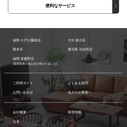
便利なサービス
福岡 小戸公園前店
大分 新川店
熊本店
鹿児島 与次郎店
福岡 筑紫野店
(業態変更の為お店が変わりました)
ご利用ガイド
よくある質問
お問い合わせ
法人のお客様へ
会社概要
採用情報
沿革