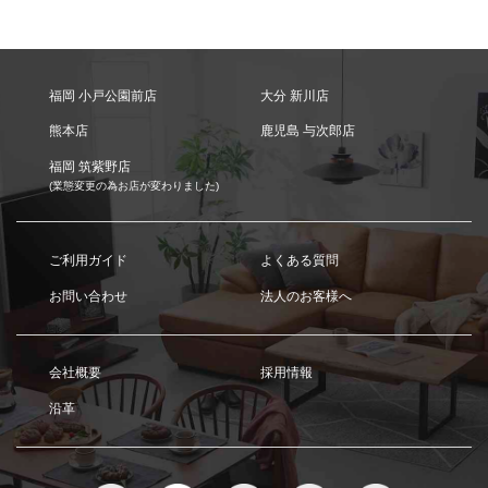
福岡 小戸公園前店
大分 新川店
熊本店
鹿児島 与次郎店
福岡 筑紫野店
(業態変更の為お店が変わりました)
ご利用ガイド
よくある質問
お問い合わせ
法人のお客様へ
会社概要
採用情報
沿革