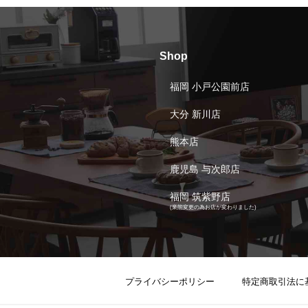
Shop
福岡 小戸公園前店
大分 新川店
熊本店
鹿児島 与次郎店
福岡 筑紫野店
(業態変更の為お店が変わりました)
プライバシーポリシー
特定商取引法に