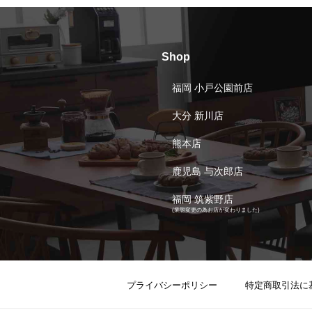
Shop
福岡 小戸公園前店
大分 新川店
熊本店
鹿児島 与次郎店
福岡 筑紫野店
(業態変更の為お店が変わりました)
プライバシーポリシー
特定商取引法に