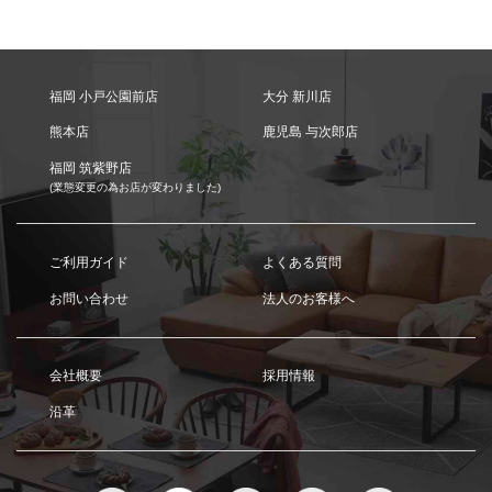
福岡 小戸公園前店
大分 新川店
熊本店
鹿児島 与次郎店
福岡 筑紫野店
(業態変更の為お店が変わりました)
ご利用ガイド
よくある質問
お問い合わせ
法人のお客様へ
会社概要
採用情報
沿革