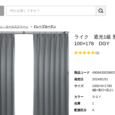
▼
ン・ロールスクリーン
>
ドレープカーテン
ライク 遮光1級
100×178 DGY
(1)
商品コード
490943002860
発売日
2024/01/31
サイズ
1000×0×1780
(幅×奥行×高さ)
カラー
ＤＧＹ
在庫
1
配達区分
A