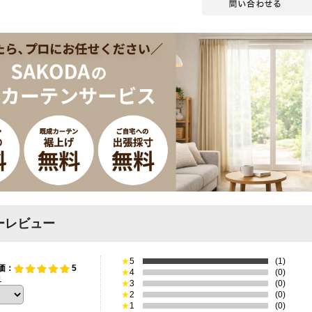
ーレビュー
★
5
(1)
価：
5
★
4
(0)
1
★
3
(0)
★
2
(0)
★
1
(0)