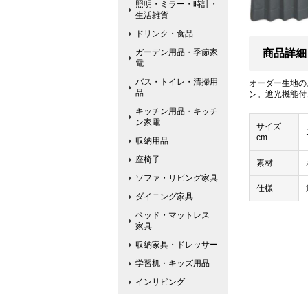
照明・ミラー・時計・
生活雑貨
ドリンク・食品
ガーデン用品・季節家
商品詳細
電
バス・トイレ・清掃用
オーダー生地の
品
ン。遮光機能付
キッチン用品・キッチ
ン家電
サイズ
cm
収納用品
座椅子
素材
ソファ・リビング家具
仕様
ダイニング家具
ベッド・マットレス
家具
収納家具・ドレッサー
学習机・キッズ用品
インリビング