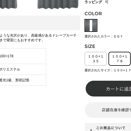
ラッピング
可
ような光沢があり、高級感があるドレープカーテ
選択されたカラー：ＤＧＹ
きで寝室にもおすすめです。
100×178
１００×１
１００×１
３５
７８
ポリエステル
選択されたサイズ：１００×１
遮光1級、形状記憶