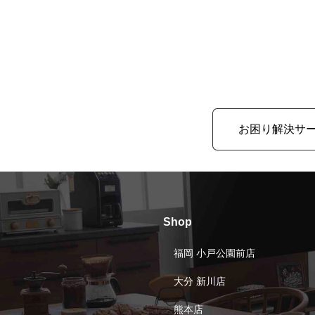
お困り解決サ
Shop
福岡 小戸公園前店
大分 新川店
熊本店