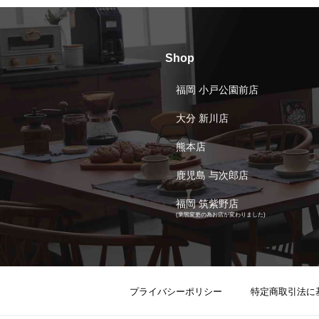
Shop
福岡 小戸公園前店
大分 新川店
熊本店
鹿児島 与次郎店
福岡 筑紫野店
(業態変更の為お店が変わりました)
プライバシーポリシー
特定商取引法に