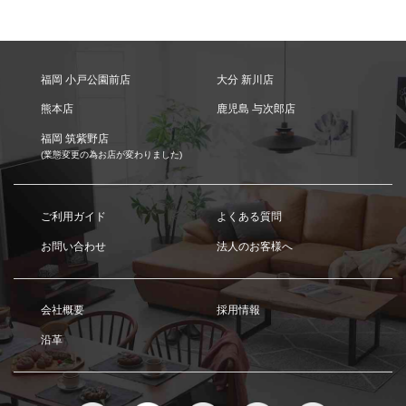
福岡 小戸公園前店
大分 新川店
熊本店
鹿児島 与次郎店
福岡 筑紫野店
(業態変更の為お店が変わりました)
ご利用ガイド
よくある質問
お問い合わせ
法人のお客様へ
会社概要
採用情報
沿革