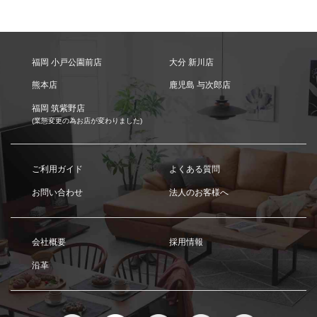
福岡 小戸公園前店
大分 新川店
熊本店
鹿児島 与次郎店
福岡 筑紫野店
(業態変更の為お店が変わりました)
ご利用ガイド
よくある質問
お問い合わせ
法人のお客様へ
会社概要
採用情報
沿革