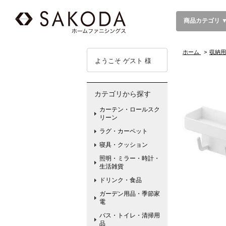
商品カテゴリ 
ホーム
>
収納用
ようこそ ゲスト 様
カテゴリから探す
カーテン・ロールスク
リーン
ラグ・カーペット
寝具・クッション
照明・ミラー・時計・
生活雑貨
ドリンク・食品
ガーデン用品・季節家
電
バス・トイレ・清掃用
品