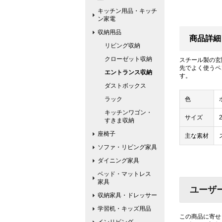
キッチン用品・キッチ
ン家電
収納用品
商品詳細
リビング収納
クローゼット収納
スチール製の玄
先でよく使うペ
エントランス収納
す。
ダストボックス
ラック
色
キッチンワゴン・
サイズ
すきま収納
座椅子
主な素材
ソファ・リビング家具
ダイニング家具
ベッド・マットレス
家具
ユーザ
収納家具・ドレッサー
学習机・キッズ用品
この商品に寄せ