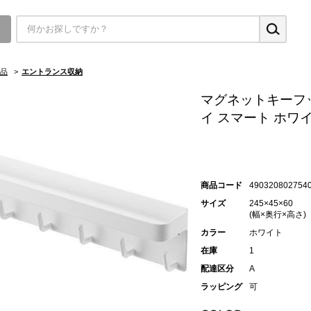
▼
品
>
エントランス収納
マグネットキーフ
イ スマート ホワ
商品コード
490320802754
サイズ
245×45×60
(幅×奥行×高さ)
カラー
ホワイト
在庫
1
配達区分
A
ラッピング
可