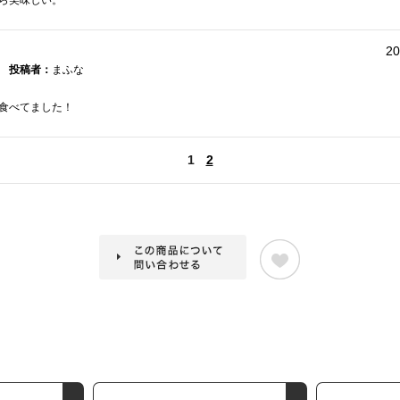
ら美味しい。
20
投稿者：
まふな
食べてました！
1
2