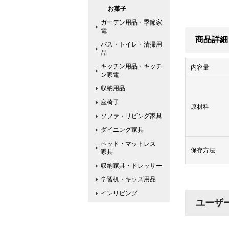
お菓子
ガーデン用品・季節家
電
商品詳細
バス・トイレ・清掃用
品
キッチン用品・キッチ
内容量
ン家電
収納用品
座椅子
原材料
ソファ・リビング家具
ダイニング家具
ベッド・マットレス
保存方法
家具
収納家具・ドレッサー
学習机・キッズ用品
インリビング
ユーザ