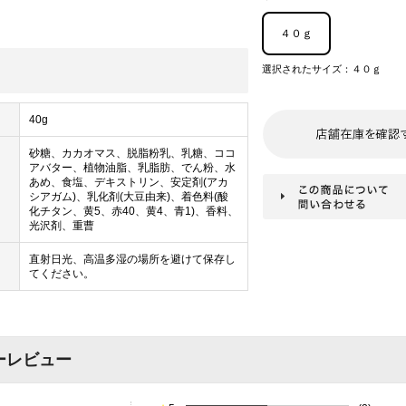
４０ｇ
選択されたサイズ：４０ｇ
40g
砂糖、カカオマス、脱脂粉乳、乳糖、ココ
アバター、植物油脂、乳脂肪、でん粉、水
あめ、食塩、デキストリン、安定剤(アカ
シアガム)、乳化剤(大豆由来)、着色料(酸
化チタン、黄5、赤40、黄4、青1)、香料、
光沢剤、重曹
直射日光、高温多湿の場所を避けて保存し
てください。
ーレビュー