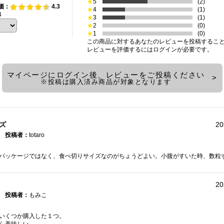
★
5
(2)
価：
4.3
★
4
(1)
4
★
3
(1)
★
2
(0)
★
1
(0)
この商品に対するあなたのレビューを投稿するこ
レビューを評価するには
ログイン
が必要です。
マイページにログイン後、レビューをご投稿ください
※投稿は購入済み商品が対象となります
ズ
20
投稿者：
totaro
パッケージではなく、食べ切りサイズなのがちょうどよい。小腹がすいた時、数粒
20
投稿者：
もみこ
いくつか購入した１つ。