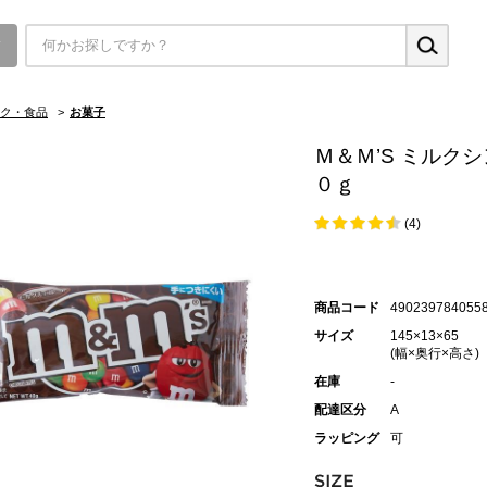
▼
ク・食品
>
お菓子
Ｍ＆Ｍ’S ミルクシ
０ｇ
(4)
商品コード
490239784055
サイズ
145×13×65
(幅×奥行×高さ)
在庫
-
配達区分
A
ラッピング
可