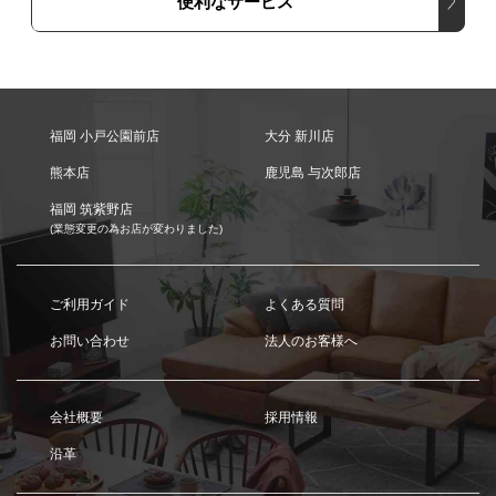
便利なサービス
福岡 小戸公園前店
大分 新川店
熊本店
鹿児島 与次郎店
福岡 筑紫野店
(業態変更の為お店が変わりました)
ご利用ガイド
よくある質問
お問い合わせ
法人のお客様へ
会社概要
採用情報
沿革