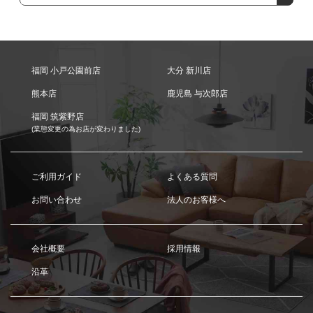
福岡 小戸公園前店
大分 新川店
熊本店
鹿児島 与次郎店
福岡 筑紫野店
(業態変更の為お店が変わりました)
ご利用ガイド
よくある質問
お問い合わせ
法人のお客様へ
会社概要
採用情報
沿革