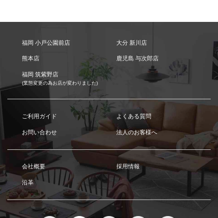
福岡 小戸公園前店
大分 新川店
熊本店
鹿児島 与次郎店
福岡 筑紫野店
(業態変更の為お店が変わりました)
ご利用ガイド
よくある質問
お問い合わせ
法人のお客様へ
会社概要
採用情報
沿革