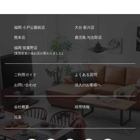
福岡 小戸公園前店
大分 新川店
熊本店
鹿児島 与次郎店
福岡 筑紫野店
(業態変更の為お店が変わりました)
ご利用ガイド
よくある質問
お問い合わせ
法人のお客様へ
会社概要
採用情報
沿革