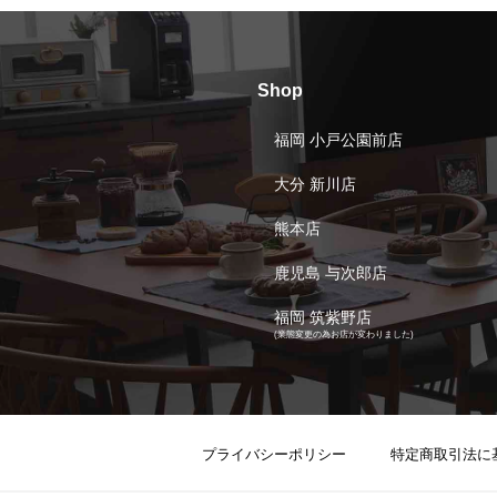
Shop
福岡 小戸公園前店
大分 新川店
熊本店
鹿児島 与次郎店
福岡 筑紫野店
(業態変更の為お店が変わりました)
プライバシーポリシー
特定商取引法に