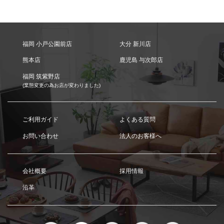
福岡 小戸公園前店
大分 新川店
熊本店
鹿児島 与次郎店
福岡 筑紫野店
(業態変更の為お店が変わりました)
ご利用ガイド
よくある質問
お問い合わせ
法人のお客様へ
会社概要
採用情報
沿革