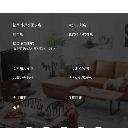
福岡 小戸公園前店
大分 新川店
熊本店
鹿児島 与次郎店
福岡 筑紫野店
(業態変更の為お店が変わりました)
ご利用ガイド
よくある質問
お問い合わせ
法人のお客様へ
会社概要
採用情報
沿革