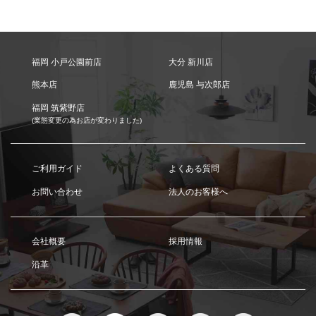
福岡 小戸公園前店
大分 新川店
熊本店
鹿児島 与次郎店
福岡 筑紫野店
(業態変更の為お店が変わりました)
ご利用ガイド
よくある質問
お問い合わせ
法人のお客様へ
会社概要
採用情報
沿革