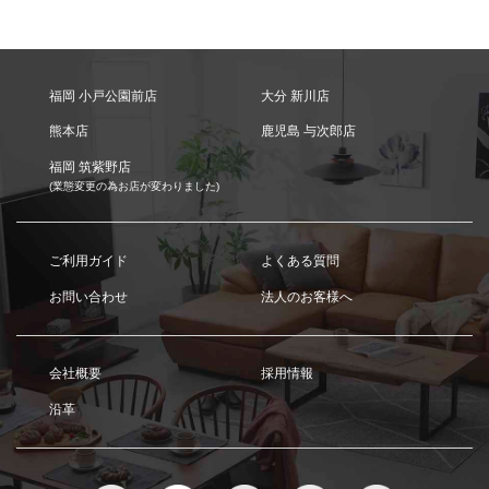
福岡 小戸公園前店
大分 新川店
熊本店
鹿児島 与次郎店
福岡 筑紫野店
(業態変更の為お店が変わりました)
ご利用ガイド
よくある質問
お問い合わせ
法人のお客様へ
会社概要
採用情報
沿革