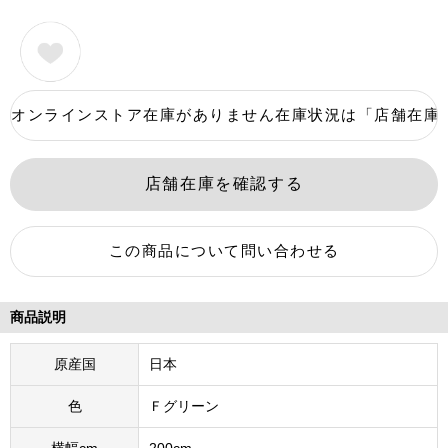
商品説明
原産国
日本
色
Ｆグリーン