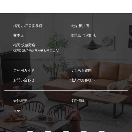
福岡 小戸公園前店
大分 新川店
熊本店
鹿児島 与次郎店
福岡 筑紫野店
(業態変更の為お店が変わりました)
ご利用ガイド
よくある質問
お問い合わせ
法人のお客様へ
会社概要
採用情報
沿革