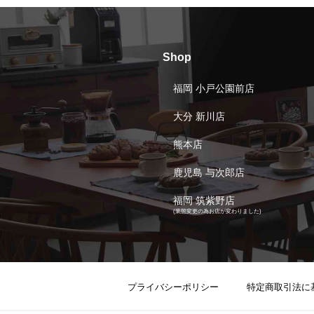
Shop
福岡 小戸公園前店
大分 新川店
熊本店
鹿児島 与次郎店
福岡 筑紫野店
(業態変更の為お店が変わりました)
プライバシーポリシー
特定商取引法に