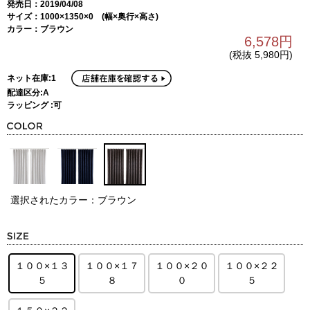
発売日：2019/04/08
サイズ：1000×1350×0 (幅×奥行×高さ)
カラー：ブラウン
6,578円
(税抜 5,980円)
ネット在庫:1
配達区分:A
ラッピング :可
選択されたカラー：ブラウン
１００×１３
１００×１７
１００×２０
１００×２２
５
８
０
５