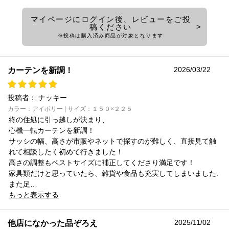
マイページにログイン後、レビューをご投
稿ください
※投稿は購入済み商品が対象となります
2026/03/22
カーテンを新調！
投稿者：
ナッキー
カラー：アイボリー | サイズ：１５０×２２５
終の住処に引っ越しが決まり、
心機一転カーテンを新調！
サッシの幅、高さが市販やネットで探すのが難しく、直接見て触
れて相談したく初めて行きました！
高さの調整もベストサイズに補正してくださり満足です！
家具類だけと思っていたら、雑貨や食品も充実してしまいました.
また足…
もっと表示する
2025/11/02
他店になかった品ぞろえ