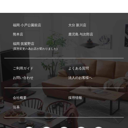
福岡 小戸公園前店
大分 新川店
熊本店
鹿児島 与次郎店
福岡 筑紫野店
(業態変更の為お店が変わりました)
ご利用ガイド
よくある質問
お問い合わせ
法人のお客様へ
会社概要
採用情報
沿革