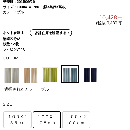
発売日：2015/09/26
サイズ：1000×1×1780 (幅×奥行×高さ)
カラー：ブルー
10,428円
(税抜 9,480円)
ネット在庫:1
配達区分:A
枚数 :２枚
ラッピング :可
選択されたカラー：ブルー
１００Ｘ１
１００Ｘ１
１００Ｘ２
３５ｃｍ
７８ｃｍ
００ｃｍ