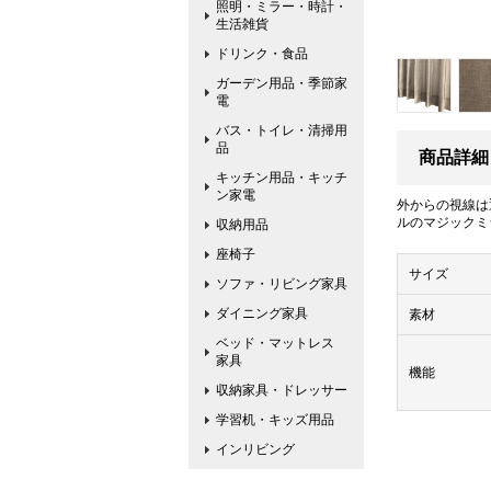
照明・ミラー・時計・
生活雑貨
ドリンク・食品
ガーデン用品・季節家
電
バス・トイレ・清掃用
品
商品詳細
キッチン用品・キッチ
ン家電
外からの視線は
ルのマジックミ
収納用品
座椅子
サイズ
ソファ・リビング家具
ダイニング家具
素材
ベッド・マットレス
家具
機能
収納家具・ドレッサー
学習机・キッズ用品
インリビング