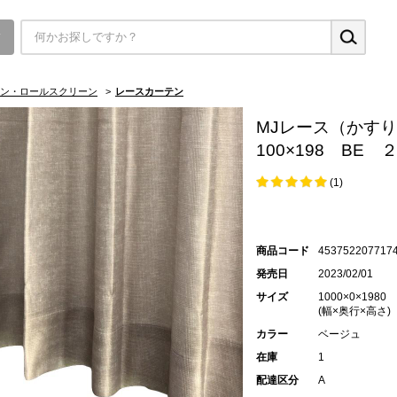
▼
ン・ロールスクリーン
>
レースカーテン
MJレース（かす
100×198 BE 
(1)
商品コード
453752207717
発売日
2023/02/01
サイズ
1000×0×1980
(幅×奥行×高さ)
カラー
ベージュ
在庫
1
配達区分
A