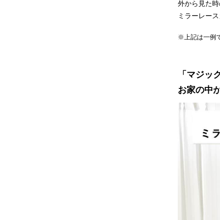
外から見た時
ミラーレース
※上記は一例
「マジッ
お家の中