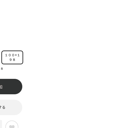
１００×１
９８
９８