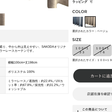
ラッピング
可
選択されたカラー：ベージュ
遮り、中から外は見えやすい、SAKODAオリジナ
１００×１
１００×１
ラーレースカーテンです。
３３
７６
選択されたサイズ：１００×１
横幅100cm×丈198cm
ポリエステル 100%
ミラーレース／遮熱性：約22.4%／UVカ
ット率：約67.8%／採光性：約31.2%／ウ
ォッシャブル