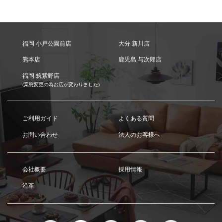
福岡 小戸公園前店
大分 新川店
熊本店
鹿児島 与次郎店
福岡 筑紫野店
(業態変更の為お店が変わりました)
ご利用ガイド
よくある質問
お問い合わせ
法人のお客様へ
会社概要
採用情報
沿革