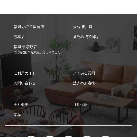
福岡 小戸公園前店
大分 新川店
熊本店
鹿児島 与次郎店
福岡 筑紫野店
(業態変更の為お店が変わりました)
ご利用ガイド
よくある質問
お問い合わせ
法人のお客様へ
会社概要
採用情報
沿革