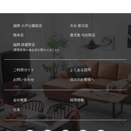
福岡 小戸公園前店
大分 新川店
熊本店
鹿児島 与次郎店
福岡 筑紫野店
(業態変更の為お店が変わりました)
ご利用ガイド
よくある質問
お問い合わせ
法人のお客様へ
会社概要
採用情報
沿革